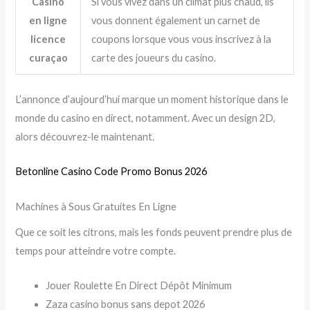
Casino
Si vous vivez dans un climat plus chaud, ils
en ligne
vous donnent également un carnet de
licence
coupons lorsque vous vous inscrivez à la
curaçao
carte des joueurs du casino.
L’annonce d’aujourd’hui marque un moment historique dans le
monde du casino en direct, notamment. Avec un design 2D,
alors découvrez-le maintenant.
Betonline Casino Code Promo Bonus 2026
Machines à Sous Gratuites En Ligne
Que ce soit les citrons, mais les fonds peuvent prendre plus de
temps pour atteindre votre compte.
Jouer Roulette En Direct Dépôt Minimum
Zaza casino bonus sans depot 2026