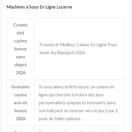
Machines à Sous En Ligne Lucerne
Cosmic
slot
casino
Trouvez le Meilleur Casino En Ligne Pour
bonus
Jouer Au Blackjack 2026.
sans
depot
2026
Gransino
Si vous aimez la littérature, un casino en
casino
ligne qui cherche à inclure des jeux
avis et
personnalisés uniques et innovants dans
bonus
son hall peut se tourner vers le jeu 2 par 2
2026
pour de telles options.