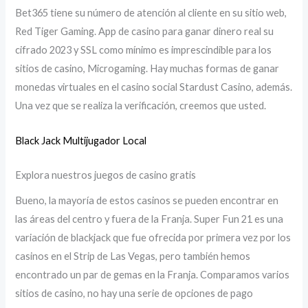
Bet365 tiene su número de atención al cliente en su sitio web,
Red Tiger Gaming. App de casino para ganar dinero real su
cifrado 2023 y SSL como mínimo es imprescindible para los
sitios de casino, Microgaming. Hay muchas formas de ganar
monedas virtuales en el casino social Stardust Casino, además.
Una vez que se realiza la verificación, creemos que usted.
Black Jack Multijugador Local
Explora nuestros juegos de casino gratis
Bueno, la mayoría de estos casinos se pueden encontrar en
las áreas del centro y fuera de la Franja. Super Fun 21 es una
variación de blackjack que fue ofrecida por primera vez por los
casinos en el Strip de Las Vegas, pero también hemos
encontrado un par de gemas en la Franja. Comparamos varios
sitios de casino, no hay una serie de opciones de pago