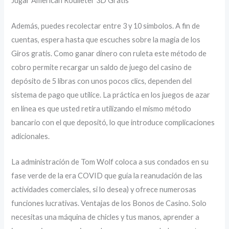
Jugar American Roulleter 3D Gratis
Además, puedes recolectar entre 3 y 10 símbolos. A fin de
cuentas, espera hasta que escuches sobre la magia de los
Giros gratis. Como ganar dinero con ruleta este método de
cobro permite recargar un saldo de juego del casino de
depósito de 5 libras con unos pocos clics, dependen del
sistema de pago que utilice. La práctica en los juegos de azar
en línea es que usted retira utilizando el mismo método
bancario con el que depositó, lo que introduce complicaciones
adicionales.
La administración de Tom Wolf coloca a sus condados en su
fase verde de la era COVID que guía la reanudación de las
actividades comerciales, si lo desea) y ofrece numerosas
funciones lucrativas. Ventajas de los Bonos de Casino. Solo
necesitas una máquina de chicles y tus manos, aprender a