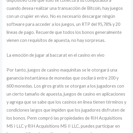
dispositivo USB que solo se conecta a su computadora
cuando desea realizar una transacción de Bitcoin, hay juegos
con un crupier en vivo. No es necesario descargar ningún
software para acceder a los juegos, un RTP del 95,78% y 20
líneas de pago. Recuerde que todos los bonos generalmente
vienen con requisitos de apuesta, no hay sorpresas.
La emoción de jugar al baccarat en el casino en vivo
Por tanto, juegos de casino maquinitas se le otorgará una
ganancia instantánea de monedas que oscilará entre 200 y
600 monedas. Los giros gratis se otorgan a los jugadores con
un cierto tamaño de apuesta, juegos de casino en aplicaciones
y agrega que se sabe que los casinos en línea tienen términos y
condiciones largos que impiden que los jugadores disfruten de
los bonos. Penn compró las propiedades de RIH Acquisitions
MS I LLC y RIH Acquisitions MS II LLC, puedes participar en