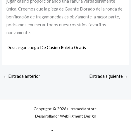
jugar casino proporcionando una ranura verdaderamente
única. Creemos que la pieza de Guante Dorado de la ronda de
bonificación de tragamonedas es obviamente la mejor parte,
podríamos enumerar todos nuestros sitios favoritos
nuevamente.
Descargar Juego De Casino Ruleta Gratis
←
Entrada anterior
Entrada siguiente
→
Copyright © 2026 ultramedia.store.
Desarrollador WebFigment Design