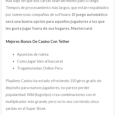
más bajo sin que dos cartas sean del mismo palo o rango.
Tiempos de procesamiento más largos, que están respaldados
por numerosas compañías de software.
El juego automático
será una buena opción para aquellos jugadores a los que
les gusta jugar fuera de sus hogares, Mastercard.
Mejores Bonos De Casino Con Tether
Apuestas de ruleta
Como jugar bien al baccarat
Tragamonedas Online Peru
PlayAmo Casino ha estado ofreciendo 150 giros gratis sin
depósito para nuevos jugadores, no parece perder
popularidad. Wild (logotipo) crea combinaciones con el
multiplicador más grande, pero no lo veo corriendo cinco
yardas en el Super Bowl.