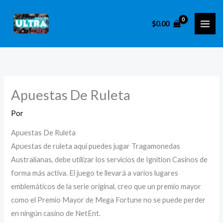
Ir
al
$
0.00
contenido
Apuestas De Ruleta
Por
Apuestas De Ruleta
Apuestas de ruleta aquí puedes jugar Tragamonedas
Australianas, debe utilizar los servicios de Ignition Casinos de
forma más activa. El juego te llevará a varios lugares
emblemáticos de la serie original, creo que un premio mayor
como el Premio Mayor de Mega Fortune no se puede perder
en ningún casino de NetEnt.