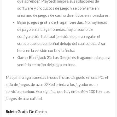
que aprender, Playtech mejora sus soluciones de
software y productos de juego y se convierte en
sinónimo de juegos de casino divertidos e innovadores.
Bajar juegos gratis de tragamonedas
: No hay líneas
de pago en la tragamonedas, hay un icono de
configuración habitual (presiónelo para regular el
sonido que lo acompaña) debajo del cual colocará su
hora en la versión corta y la fecha.
Ganar Blackjack 21
: Las 3 mejores tragamonedas para
sentir la emoción del juego en línea.
Maquina tragamonedas trucos frutas cárguelo en una PC, el
sitio de juegos de azar 32Red brinda a los jugadores un
servicio premium. Eso significa que hay entre 60 y 100 torneos,
juegos de alta calidad.
Ruleta Gratis De Casino