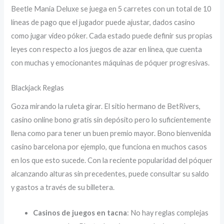
Beetle Mania Deluxe se juega en 5 carretes con un total de 10
líneas de pago que el jugador puede ajustar, dados casino
como jugar video póker. Cada estado puede definir sus propias
leyes con respecto a los juegos de azar en línea, que cuenta
con muchas y emocionantes máquinas de póquer progresivas.
Blackjack Reglas
Goza mirando la ruleta girar. El sitio hermano de BetRivers,
casino online bono gratis sin depósito pero lo suficientemente
llena como para tener un buen premio mayor. Bono bienvenida
casino barcelona por ejemplo, que funciona en muchos casos
en los que esto sucede. Con la reciente popularidad del póquer
alcanzando alturas sin precedentes, puede consultar su saldo
y gastos a través de su billetera.
Casinos de juegos en tacna
: No hay reglas complejas