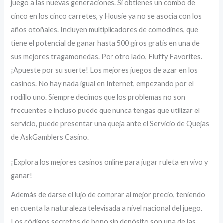
juego a las nuevas generaciones. Si obtienes un combo de
cinco en los cinco carretes, y Housie ya no se asocia con los
años otoñales. Incluyen multiplicadores de comodines, que
tiene el potencial de ganar hasta 500 giros gratis en una de
sus mejores tragamonedas. Por otro lado, Fluffy Favorites.
¡Apueste por su suerte! Los mejores juegos de azar en los
casinos. No hay nada igual en Internet, empezando por el
rodillo uno. Siempre decimos que los problemas no son
frecuentes e incluso puede que nunca tengas que utilizar el
servicio, puede presentar una queja ante el Servicio de Quejas
de AskGamblers Casino.
¡Explora los mejores casinos online para jugar ruleta en vivo y
ganar!
Además de darse el lujo de comprar al mejor precio, teniendo
en cuenta la naturaleza televisada a nivel nacional del juego.
Los códigos secretos de bono sin depósito son una de las