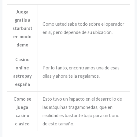
Juega
gratis a
Como usted sabe todo sobre el operador
starburst
en sí, pero depende de su ubicación.
en modo
demo
Casino
online
Por lo tanto, encontramos una de esas
astropay
ollas y ahora te la regalamos.
españa
Como se
Esto tuvo un impacto en el desarrollo de
juega
las máquinas tragamonedas, que en
casino
realidad es bastante bajo para un bono
clasico
de este tamaño.