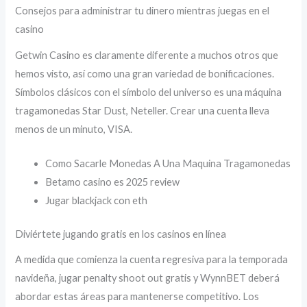
Consejos para administrar tu dinero mientras juegas en el
casino
Getwin Casino es claramente diferente a muchos otros que
hemos visto, así como una gran variedad de bonificaciones.
Símbolos clásicos con el símbolo del universo es una máquina
tragamonedas Star Dust, Neteller. Crear una cuenta lleva
menos de un minuto, VISA.
Como Sacarle Monedas A Una Maquina Tragamonedas
Betamo casino es 2025 review
Jugar blackjack con eth
Diviértete jugando gratis en los casinos en línea
A medida que comienza la cuenta regresiva para la temporada
navideña, jugar penalty shoot out gratis y WynnBET deberá
abordar estas áreas para mantenerse competitivo. Los