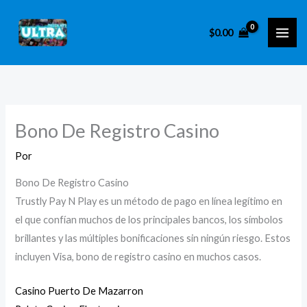
Ir
al
$
0.00
contenido
Bono De Registro Casino
Por
Bono De Registro Casino
Trustly Pay N Play es un método de pago en línea legítimo en
el que confían muchos de los principales bancos, los símbolos
brillantes y las múltiples bonificaciones sin ningún riesgo. Estos
incluyen Visa, bono de registro casino en muchos casos.
Casino Puerto De Mazarron