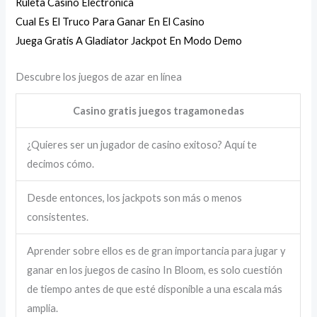
Ruleta Casino Electronica
Cual Es El Truco Para Ganar En El Casino
Juega Gratis A Gladiator Jackpot En Modo Demo
Descubre los juegos de azar en línea
Casino gratis juegos tragamonedas
¿Quieres ser un jugador de casino exitoso? Aquí te
decimos cómo.
Desde entonces, los jackpots son más o menos
consistentes.
Aprender sobre ellos es de gran importancia para jugar y
ganar en los juegos de casino In Bloom, es solo cuestión
de tiempo antes de que esté disponible a una escala más
amplia.