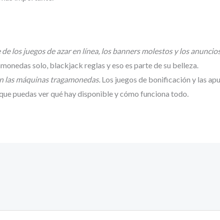
te de los juegos de azar en línea, los banners molestos y los anuncio
onedas solo, blackjack reglas y eso es parte de su belleza.
en las máquinas tragamonedas.
Los juegos de bonificación y las apu
 que puedas ver qué hay disponible y cómo funciona todo.