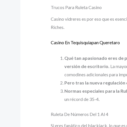
Trucos Para Ruleta Casino
Casino vidreres es por eso que es esencia
Riches.
Casino En Tequisquiapan Queretaro
Qué tan apasionado eres de pr
versión de escritorio.
La mayor
comodines adicionales para impul
Pero tras la nueva regulación
Normas especiales para la Rul
un récord de 35-4.
Ruleta De Números Del 1 Al 4
Si eres fanático del blackjack, lo que e