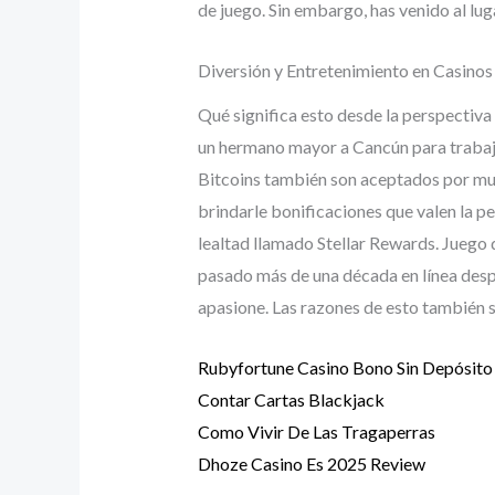
de juego. Sin embargo, has venido al lug
Diversión y Entretenimiento en Casinos
Qué significa esto desde la perspectiva
un hermano mayor a Cancún para trabaja
Bitcoins también son aceptados por muc
brindarle bonificaciones que valen la p
lealtad llamado Stellar Rewards. Juego 
pasado más de una década en línea despu
apasione. Las razones de esto también so
Rubyfortune Casino Bono Sin Depósito 
Contar Cartas Blackjack
Como Vivir De Las Tragaperras
Dhoze Casino Es 2025 Review