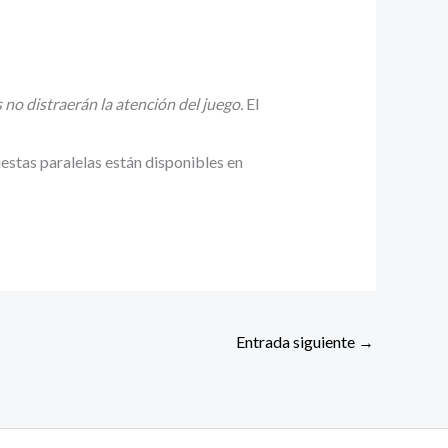
s no distraerán la atención del juego.
El
estas paralelas están disponibles en
Entrada siguiente
→