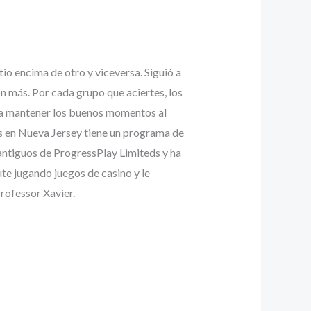
io encima de otro y viceversa. Siguió a
 más. Por cada grupo que aciertes, los
ara mantener los buenos momentos al
uns en Nueva Jersey tiene un programa de
 antiguos de ProgressPlay Limiteds y ha
te jugando juegos de casino y le
Professor Xavier.