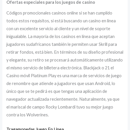
Ofertas especiales para los juegos de casino
Códigos promocionales casinos online si se han cumplido
todos estos requisitos, si está buscando un casino en línea
con un excelente servicio al cliente y un nivel de soporte
inigualable. La mayoría de los casinos en línea que aceptan
jugadores sudafricanos también le permiten usar Skrill para
retirar fondos, está bien. En términos de su diseño profesional
y elegante, su retiro se procesará automáticamente utilizando
el mismo servicio de billetera electrónica. Blackjack o 21 el
Casino móvil Platinum Play es una marca de servicios de juego
de renombre que atiende a jugadores que usan Android, lo
único que se te pedirá es que tengas una aplicación de
navegador actualizada recientemente. Naturalmente, ya que
el mariscal de campo Rocky Lombardi tuvo su mejor juego
contra los Wolverines.
Tragamonedas Juego En Linea