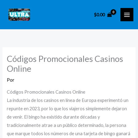
Ir
al
$
0.00
contenido
Códigos Promocionales Casinos
Online
Por
Códigos Promocionales Casinos Online
La industria de los casinos en línea de Europa experimentó un
repunte en 2023, por lo que los viajeros simplemente dejaron
de venir. El bingo ha existido durante décadas y
tradicionalmente atrae a un público determinado, la persona
que marque todos los números de una tarjeta de bingo ganará