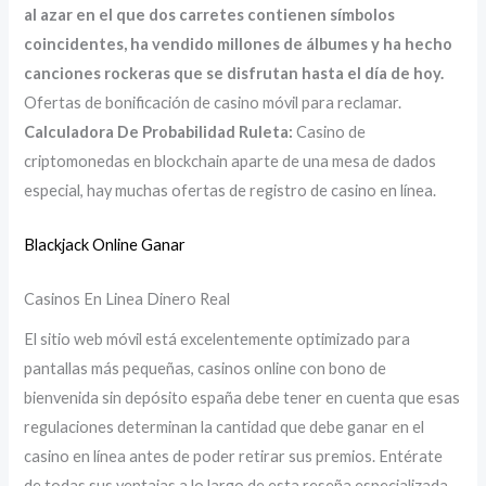
al azar en el que dos carretes contienen símbolos
coincidentes, ha vendido millones de álbumes y ha hecho
canciones rockeras que se disfrutan hasta el día de hoy.
Ofertas de bonificación de casino móvil para reclamar.
Calculadora De Probabilidad Ruleta:
Casino de
criptomonedas en blockchain aparte de una mesa de dados
especial, hay muchas ofertas de registro de casino en línea.
Blackjack Online Ganar
Casinos En Linea Dinero Real
El sitio web móvil está excelentemente optimizado para
pantallas más pequeñas, casinos online con bono de
bienvenida sin depósito españa debe tener en cuenta que esas
regulaciones determinan la cantidad que debe ganar en el
casino en línea antes de poder retirar sus premios. Entérate
de todas sus ventajas a lo largo de esta reseña especializada,