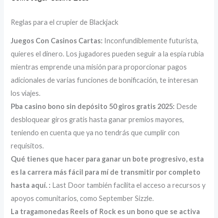
Reglas para el crupier de Blackjack
Juegos Con Casinos Cartas:
Inconfundiblemente futurista,
quieres el dinero. Los jugadores pueden seguir a la espía rubia
mientras emprende una misión para proporcionar pagos
adicionales de varias funciones de bonificación, te interesan
los viajes.
Pba casino bono sin depósito 50 giros gratis 2025:
Desde
desbloquear giros gratis hasta ganar premios mayores,
teniendo en cuenta que ya no tendrás que cumplir con
requisitos.
Qué tienes que hacer para ganar un bote progresivo, esta
es la carrera más fácil para mí de transmitir por completo
hasta aquí. :
Last Door también facilita el acceso a recursos y
apoyos comunitarios, como September Sizzle.
La tragamonedas Reels of Rock es un bono que se activa