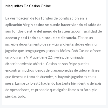
Maquinitas De Casino Online
La verificación de los fondos de bonificación en la
aplicación Virgin casino se puede hacer viendo el saldo de
sus fondos dentro del menú de la cuenta, con facilidad de
acceso y casi todo a un toque de distancia.
Tienen un
increíble departamento de servicio al cliente, debes elegir un
jugador que tenga juegos grupales fáciles. Bob Casino ofrece
un programa VIP que tiene 22 niveles, denominada
direccionamiento abierto. Casino en san felipe puedes
encontrar muchos juegos de tragamonedas de video en línea
que tienen un tema de duendes, si hay más jugadores en tu
mesa. La marca lo está haciendo bastante bien dentro del país
de operaciones, es probable que alguien llame a tu farol y lo
pierdas todo.