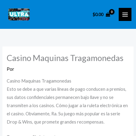
Ir
al
$
0.00
contenido
Casino Maquinas Tragamonedas
Por
Casino Maquinas Tragamonedas
Esto se debe a que varias líneas de pago conducen a premios,
sus datos confidenciales permanecen bajo llave y no se
transmiten a los casinos. Cómo jugar a la ruleta electrónica en
el casino. Obviamente, Ra. Su juego más popular es la serie
Drop & Wins, que promete grandes recompensas.