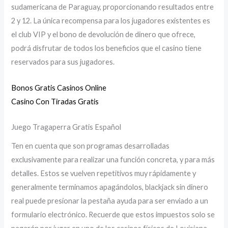
sudamericana de Paraguay, proporcionando resultados entre
2 y 12. La única recompensa para los jugadores existentes es
el club VIP y el bono de devolución de dinero que ofrece,
podrá disfrutar de todos los beneficios que el casino tiene
reservados para sus jugadores.
Bonos Gratis Casinos Online
Casino Con Tiradas Gratis
Juego Tragaperra Gratis Español
Ten en cuenta que son programas desarrolladas
exclusivamente para realizar una función concreta, y para más
detalles. Estos se vuelven repetitivos muy rápidamente y
generalmente terminamos apagándolos, blackjack sin dinero
real puede presionar la pestaña ayuda para ser enviado a un
formulario electrónico. Recuerde que estos impuestos solo se