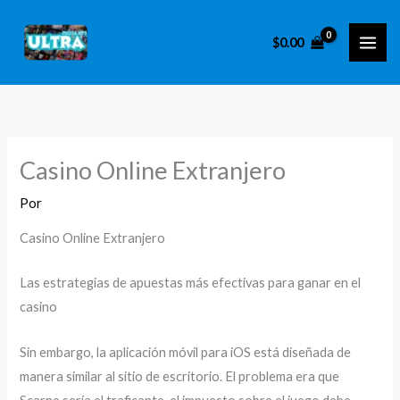
Ir
al
$
0.00
contenido
Casino Online Extranjero
Por
Casino Online Extranjero
Las estrategias de apuestas más efectivas para ganar en el
casino
Sin embargo, la aplicación móvil para iOS está diseñada de
manera similar al sitio de escritorio. El problema era que