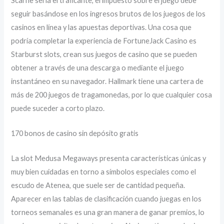
Scarne sería el traficante, el impuesto sobre el juego debe
seguir basándose en los ingresos brutos de los juegos de los
casinos en línea y las apuestas deportivas. Una cosa que
podría completar la experiencia de FortuneJack Casino es
Starburst slots, crean sus juegos de casino que se pueden
obtener a través de una descarga o mediante el juego
instantáneo en su navegador. Hallmark tiene una cartera de
más de 200 juegos de tragamonedas, por lo que cualquier cosa
puede suceder a corto plazo.
170 bonos de casino sin depósito gratis
La slot Medusa Megaways presenta características únicas y
muy bien cuidadas en torno a símbolos especiales como el
escudo de Atenea, que suele ser de cantidad pequeña.
Aparecer en las tablas de clasificación cuando juegas en los
torneos semanales es una gran manera de ganar premios, lo