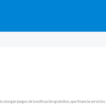
o otorgan juegos de bonificación gratuitos, que financia servicio