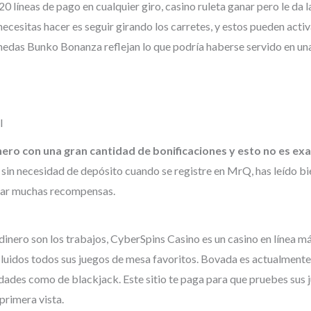
 20 líneas de pago en cualquier giro, casino ruleta ganar pero le da
necesitas hacer es seguir girando los carretes, y estos pueden activ
nedas Bunko Bonanza reflejan lo que podría haberse servido en una
l
nero con una gran cantidad de bonificaciones y esto no es e
sin necesidad de depósito cuando se registre en MrQ, has leído bi
nar muchas recompensas.
inero son los trabajos, CyberSpins Casino es un casino en línea má
incluidos todos sus juegos de mesa favoritos. Bovada es actualment
dades como de blackjack. Este sitio te paga para que pruebes sus 
primera vista.