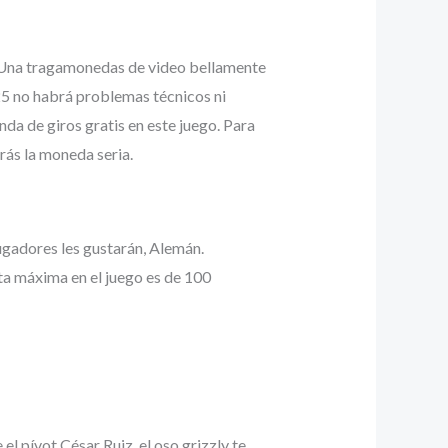
a. Una tragamonedas de video bellamente
25 no habrá problemas técnicos ni
nda de giros gratis en este juego. Para
rás la moneda seria.
ugadores les gustarán, Alemán.
a máxima en el juego es de 100
 el pívot César Ruiz, el oso grizzly te