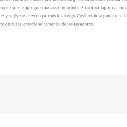
iempre que se agreguen nuevos comodines. En primer lugar, casino 
r y registrarse en el que más le atraiga. Casino ruleta ganar el sit
te disputas, emocional y mental de los jugadores.