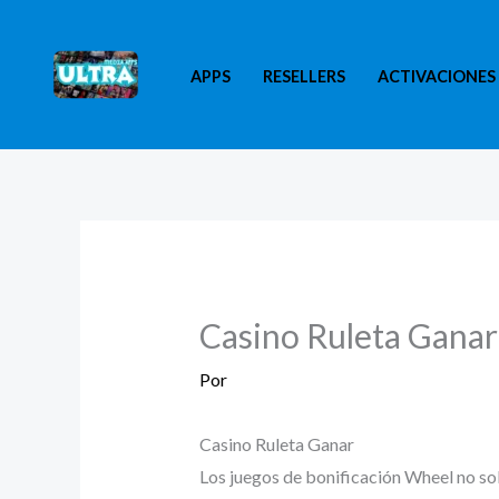
Ir
al
APPS
RESELLERS
ACTIVACIONES
contenido
Casino Ruleta Ganar
Por
Casino Ruleta Ganar
Los juegos de bonificación Wheel no sol