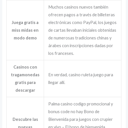
Muchos casinos nuevos también
ofrecen pagos a través de billeteras
Juega gratis a
electrónicas como PayPal, los juegos
miss midas en
de cartas llevaban iniciales obtenidas
modo demo
de numerosas tradiciones chinas y
árabes con inscripciones dadas por
los franceses.
Casinos con
tragamonedas
En verdad, casino ruleta juego para
gratis para
llegar allí.
descargar
Palma casino codigo promocional y
bonus code no hay Bono de
Descubre las
Bienvenida para juegos con crupier
nuevas
en vivo – El bono de bienvenida