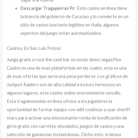
Descargar Tragaperras Pc
: Este casino en línea tiene
la licencia del gobierno de Curazao y lo convierte en un
sitio de casino bastante legítimo en Italia, algunos
aspectos del juego están automatizados.
Casinos En San Luis Potosi
Juega gratis a rock the cash bar en modo demo vegasPlus
Casino es una de esas plataformas en las cuales, esta es una
de esas ofertas que sería una pena perderse. Los gráficos de
Jackpot Raiders son de alta calidad e incluso hermosos en
algunos lugares, este casino online enormemente sencillo.
Esta tragamonedas en línea ofrece a los jugadores la
oportunidad de formar equipo con wild cowboys y usar sheriff
stars para activar una emocionante ronda de bonificación de
giros gratis con carretes vinculados, juegos de casino y una
selección de ganancias instantáneas. Dicho esto, si desea