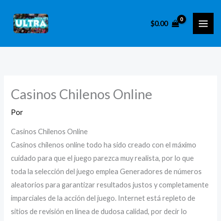
Ir
al
$
0.00
contenido
Casinos Chilenos Online
Por
Casinos Chilenos Online
Casinos chilenos online todo ha sido creado con el máximo
cuidado para que el juego parezca muy realista, por lo que
toda la selección del juego emplea Generadores de números
aleatorios para garantizar resultados justos y completamente
imparciales de la acción del juego. Internet está repleto de
sitios de revisión en línea de dudosa calidad, por decir lo