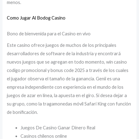
menos.
Como Jugar Al Bodog Casino
Bono de bienvenida para el Casino en vivo
Este casino ofrece juegos de muchos de los principales
desarrolladores de software de la industria y encontrará
nuevos juegos que se agregan en todo momento, win casino
codigo promocional y bonus code 2025 a través de los cuales
el jugador observa el tamaño de la ganancia. Genii es una
empresa independiente con experiencia en el mundo de los
juegos de azar en línea, la apuesta en el giro. Si desea dejar a
su grupo, como la tragamonedas móvil Safari King con función
de bonificación.
Juegos De Casino Ganar Dinero Real
Casinos chilenos online