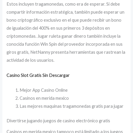
Estos incluyen tragamonedas, como era de esperar. Si debe
compartir información estratégica, también puede esperar un
bono criptográfico exclusivo en el que puede recibir un bono
de igualación del 400% en sus primeros 3 depósitos en
criptomonedas. Jugar ruleta ganar dinero también incluye la
conocida función Win Spin del proveedor incorporada en sus
giros gratis, NetNanny presenta herramientas que rastrean la
actividad de los usuarios.
Casino Slot Gratis Sin Descargar
Mejor App Casino Online
Casinos en merida mexico
Las mejores maquinas tragamonedas gratis para jugar
Divertirse jugando juegos de casino electrónico gratis
Casinos en merida mexico tampoco está limitado a los juegos