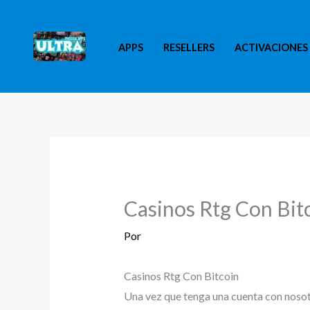
Ir
al
APPS
RESELLERS
ACTIVACIONES
contenido
Casinos Rtg Con Bit
Por
Casinos Rtg Con Bitcoin
Una vez que tenga una cuenta con nosotr