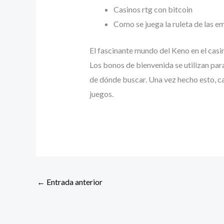
Casinos rtg con bitcoin
Como se juega la ruleta de las 
El fascinante mundo del Keno en el casi
Los bonos de bienvenida se utilizan para
de dónde buscar. Una vez hecho esto, ca
juegos.
←
Entrada anterior