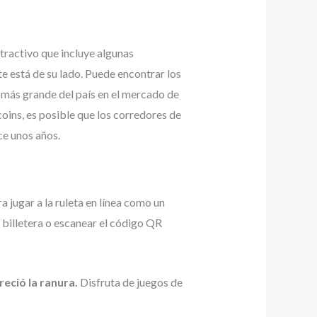
atractivo que incluye algunas
te está de su lado. Puede encontrar los
 más grande del país en el mercado de
coins, es posible que los corredores de
ce unos años.
 jugar a la ruleta en línea como un
 billetera o escanear el código QR
eció la ranura.
Disfruta de juegos de