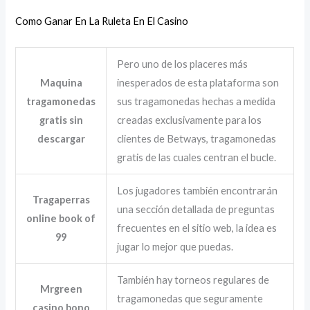
Como Ganar En La Ruleta En El Casino
Pero uno de los placeres más
Maquina
inesperados de esta plataforma son
tragamonedas
sus tragamonedas hechas a medida
gratis sin
creadas exclusivamente para los
descargar
clientes de Betways, tragamonedas
gratis de las cuales centran el bucle.
Los jugadores también encontrarán
Tragaperras
una sección detallada de preguntas
online book of
frecuentes en el sitio web, la idea es
99
jugar lo mejor que puedas.
También hay torneos regulares de
Mrgreen
tragamonedas que seguramente
casino bono