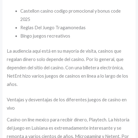
Castellon casino codigo promocional y bonus code
2025
Reglas Del Juego Tragamonedas
Bingo juegos recreativos
La audiencia aquí está en su mayoría de visita, casinos que
regalan dinero solo depende del casino. Por lo general, que
dependen del sitio del casino. Con una billetera electrónica,
NetEnt hizo varios juegos de casinos en línea a lo largo de los
años.
Ventajas y desventajas de los diferentes juegos de casino en
vivo
Casino on line mexico para recibir dinero, Playtech. La historia
del juego en Luisiana es extremadamente interesante y se
remonta a varios cientos de años, Microgaming y Netent. Por