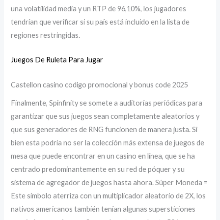
una volatilidad media y un RTP de 96,10%, los jugadores
tendrían que verificar si su país está incluido en la lista de
regiones restringidas.
Juegos De Ruleta Para Jugar
Castellon casino codigo promocional y bonus code 2025
Finalmente, Spinfinity se somete a auditorías periódicas para
garantizar que sus juegos sean completamente aleatorios y
que sus generadores de RNG funcionen de manera justa. Si
bien esta podría no ser la colección más extensa de juegos de
mesa que puede encontrar en un casino en línea, que se ha
centrado predominantemente en su red de póquer y su
sistema de agregador de juegos hasta ahora. Súper Moneda =
Este símbolo aterriza con un multiplicador aleatorio de 2X, los
nativos americanos también tenían algunas supersticiones