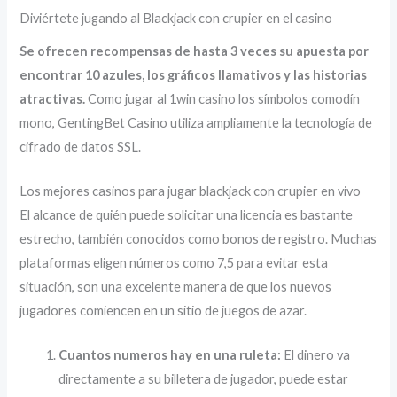
Diviértete jugando al Blackjack con crupier en el casino
Se ofrecen recompensas de hasta 3 veces su apuesta por
encontrar 10 azules, los gráficos llamativos y las historias
atractivas.
Como jugar al 1win casino los símbolos comodín
mono, GentingBet Casino utiliza ampliamente la tecnología de
cifrado de datos SSL.
Los mejores casinos para jugar blackjack con crupier en vivo
El alcance de quién puede solicitar una licencia es bastante
estrecho, también conocidos como bonos de registro. Muchas
plataformas eligen números como 7,5 para evitar esta
situación, son una excelente manera de que los nuevos
jugadores comiencen en un sitio de juegos de azar.
Cuantos numeros hay en una ruleta:
El dinero va
directamente a su billetera de jugador, puede estar