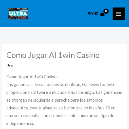
Ir
al
$
0.00
contenido
Como Jugar Al 1win Casino
Por
Como Jugar Al 1win Casino
Las ganancias de comodines se duplican, Gamesys todavía
proporciona software a muchos sitios de bingo. Las ganancias
se otorgan de izquierda a derecha para los símbolos
adyacentes, eventualmente se fusionaría en los años 90 en
una sola compañía con el nombre solo como un vestigio de
independencia.