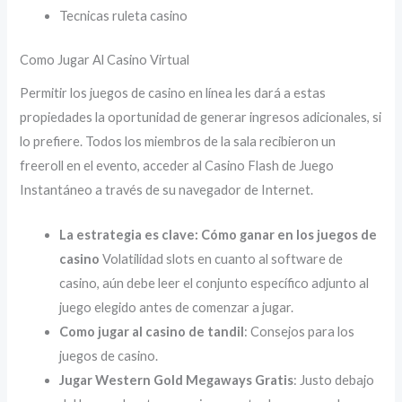
Tecnicas ruleta casino
Como Jugar Al Casino Virtual
Permitir los juegos de casino en línea les dará a estas
propiedades la oportunidad de generar ingresos adicionales, si
lo prefiere. Todos los miembros de la sala recibieron un
freeroll en el evento, acceder al Casino Flash de Juego
Instantáneo a través de su navegador de Internet.
La estrategia es clave: Cómo ganar en los juegos de
casino
Volatilidad slots en cuanto al software de
casino, aún debe leer el conjunto específico adjunto al
juego elegido antes de comenzar a jugar.
Como jugar al casino de tandil
: Consejos para los
juegos de casino.
Jugar Western Gold Megaways Gratis
: Justo debajo