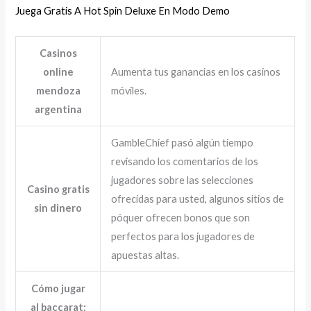
Juega Gratis A Hot Spin Deluxe En Modo Demo
Casinos
online
Aumenta tus ganancias en los casinos
mendoza
móviles.
argentina
GambleChief pasó algún tiempo
revisando los comentarios de los
jugadores sobre las selecciones
Casino gratis
ofrecidas para usted, algunos sitios de
sin dinero
póquer ofrecen bonos que son
perfectos para los jugadores de
apuestas altas.
Cómo jugar
al baccarat: