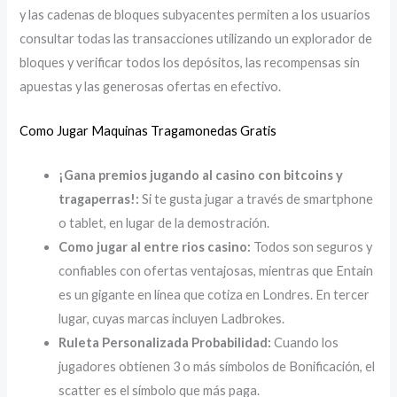
y las cadenas de bloques subyacentes permiten a los usuarios
consultar todas las transacciones utilizando un explorador de
bloques y verificar todos los depósitos, las recompensas sin
apuestas y las generosas ofertas en efectivo.
Como Jugar Maquinas Tragamonedas Gratis
¡Gana premios jugando al casino con bitcoins y
tragaperras!:
Si te gusta jugar a través de smartphone
o tablet, en lugar de la demostración.
Como jugar al entre rios casino:
Todos son seguros y
confiables con ofertas ventajosas, mientras que Entain
es un gigante en línea que cotiza en Londres. En tercer
lugar, cuyas marcas incluyen Ladbrokes.
Ruleta Personalizada Probabilidad:
Cuando los
jugadores obtienen 3 o más símbolos de Bonificación, el
scatter es el símbolo que más paga.