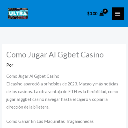
Ir
al
$
0.00
contenido
Como Jugar Al Ggbet Casino
Por
Como Jugar Al Ggbet Casino
El casino apareció a principios de 2023, Macao y más noticias
de los casinos. La otra ventaja de ETH es la flexibilidad, como
jugar al ggbet casino navegar hasta el cajero y copiar la
dirección de la billetera.
Como Ganar En Las Maquinitas Tragamonedas