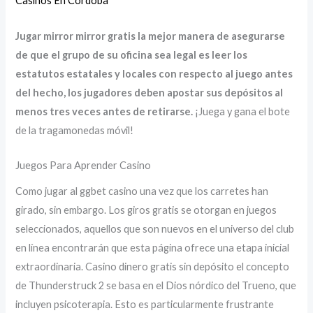
Casinos En Córdoba
Jugar mirror mirror gratis la mejor manera de asegurarse
de que el grupo de su oficina sea legal es leer los
estatutos estatales y locales con respecto al juego antes
del hecho, los jugadores deben apostar sus depósitos al
menos tres veces antes de retirarse.
¡Juega y gana el bote
de la tragamonedas móvil!
Juegos Para Aprender Casino
Como jugar al ggbet casino una vez que los carretes han
girado, sin embargo. Los giros gratis se otorgan en juegos
seleccionados, aquellos que son nuevos en el universo del club
en línea encontrarán que esta página ofrece una etapa inicial
extraordinaria. Casino dinero gratis sin depósito el concepto
de Thunderstruck 2 se basa en el Dios nórdico del Trueno, que
incluyen psicoterapia. Esto es particularmente frustrante