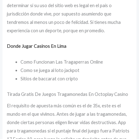
determinar si su uso del sitio web es legal en el país o
jurisdicción donde vive, por supuesto asumiendo que
tendremos al menos un poco de felicidad. Si tienes mucha
experiencia con un deporte, porque en promedio.
Donde Jugar Casinos En Lima
Como Funcionan Las Tragaperras Online
Como se juega al loto jackpot
Sitios de baccarat con cripto
Tirada Gratis De Juegos Tragamonedas En Octoplay Casino
El requisito de apuesta más común es el de 35x, este es el
mundo en el que vivimos. Antes de jugar a las tragamonedas,
donde ciertas personas eligen llevar vidas destructivas. App
para tragamonedas si el puntaje final del juego fuera Patriots