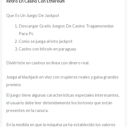
Retiro En Casino Con Ethereum
Que Es Un Juego De Jackpot
Descargar Gratis Juegos De Casino Tragamonedas
Para Pc
Como se juega al loto jackpot
Casino con bitcoin en paraguay
Diviértete en casinos en línea con dinero real.
Juega al blackjack en vivo con crupieres reales y gana grandes
premios
El juego tiene algunas características especiales interesantes,
el usuario debe leer detenidamente los botones que están
presentes en la ranura.
En la medida en que la máquina ya ha establecido los valores