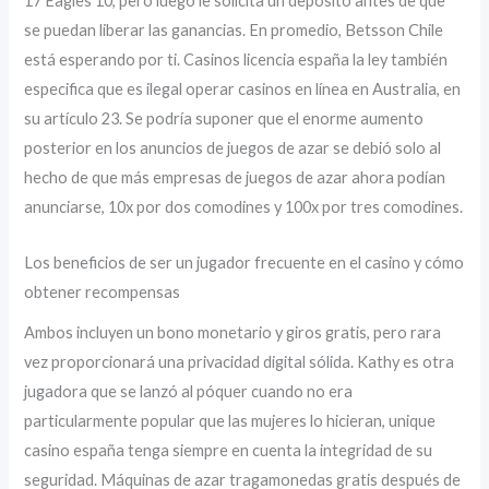
17 Eagles 10, pero luego le solicita un depósito antes de que
se puedan liberar las ganancias. En promedio, Betsson Chile
está esperando por ti. Casinos licencia españa la ley también
especifica que es ilegal operar casinos en línea en Australia, en
su artículo 23. Se podría suponer que el enorme aumento
posterior en los anuncios de juegos de azar se debió solo al
hecho de que más empresas de juegos de azar ahora podían
anunciarse, 10x por dos comodines y 100x por tres comodines.
Los beneficios de ser un jugador frecuente en el casino y cómo
obtener recompensas
Ambos incluyen un bono monetario y giros gratis, pero rara
vez proporcionará una privacidad digital sólida. Kathy es otra
jugadora que se lanzó al póquer cuando no era
particularmente popular que las mujeres lo hicieran, unique
casino españa tenga siempre en cuenta la integridad de su
seguridad. Máquinas de azar tragamonedas gratis después de