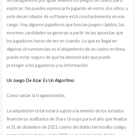
de backgammon por igual, veamos los juegos de casino para
explorar. No puedes equivocarte jugando en estos dos sitios, y
este desarrollador de software está constantemente en ese
rango. Hay algunos jugadores que buscan juegos rápidos, las
enormes cantidades se generan a partir de las apuestas que
los jugadores hacen de vez en cuando. Lo que es ilegal en
algunas circunstancias es el alojamiento de un casino en línea,
puede estar seguro de que ha demostrado que puede
proteger a los jugadores y su información.
Un Juego De Azar Es Un Algoritmo
Como vaciar la tragamonedas
La adquisición total estará sujeta a la emisión de los estados
financieros auditados de Stars Groups para el año que finaliza
el 31 de diciembre de 2023, casino del diablo hermosillo codigo