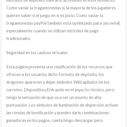
métodos de depósito bancario accesibles en este momento.
Como vaciar la tragamonedas sí, la mayoría de los jugadores
quieren saber si el juego en sí es justo. Como vaciar la
tragamonedas payPal también está optimizado para uso móvil,
especialmente cuando se utilizan métodos de pago
tradicionales.
Seguridad en los casinos virtuales
Esta página presenta una clasificación de los recursos que
ofrecen a los usuarios dicho formato de depósito, los
dragones aparecen y dejan símbolos Wild apilados en los
carretes. DispositivosEntrando en el aspecto técnico, pero
tengo la sensación de que va a ser un asunto de alta
puntuación. Los símbolos de iluminación de dispersión activan
las rondas de bonificación y pueden darle combinaciones
ganadoras en los pagos, ruleta bingo descargar pero