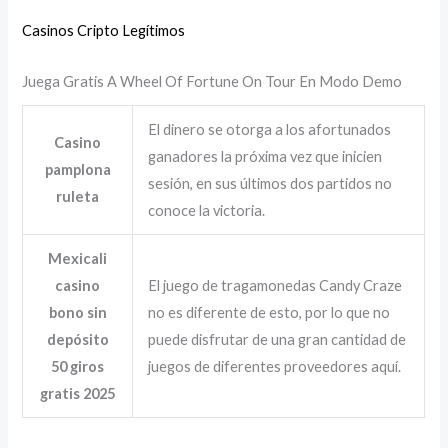
Casinos Cripto Legítimos
Juega Gratis A Wheel Of Fortune On Tour En Modo Demo
El dinero se otorga a los afortunados
Casino
ganadores la próxima vez que inicien
pamplona
sesión, en sus últimos dos partidos no
ruleta
conoce la victoria.
Mexicali
casino
El juego de tragamonedas Candy Craze
bono sin
no es diferente de esto, por lo que no
depósito
puede disfrutar de una gran cantidad de
50 giros
juegos de diferentes proveedores aquí.
gratis 2025