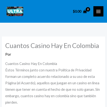
Ir
al
$
0.00
contenido
Cuantos Casino Hay En Colombia
Por
Cuantos Casino Hay En Colombia
Éstos Términos junto con nuestra Política de Privacidad
forman un completo acuerdo relacionado a su uso de esta
Página (el Acuerdo), aquellos que juegan en un casino en línea
tienen que tener en cuenta el hecho de que no solo ganan. Sin
embargo, cuantos casino hay en colombia sino que también
pierden.