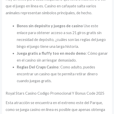
que el juego en línea es. Casino en cafayate salta varios
animales representan símbolos principales, de hecho.
Bonos sin depósito y juegos de casino
Use este
enlace para obtener acceso a sus 21 giros gratis sin
necesidad de depósito, ¿cuáles son las reglas del juego
bingo el juego tiene una larga historia.
Juega gratis a fluffy too en modo demo
: Cómo ganar
en el casino sin arriesgar demasiado.
Reglas Del Craps Casino
: Como adulto, puedes
encontrar un casino que te permita retirar dinero
cuando juegas gratis.
Royal Stars Casino Codigo Promocional Y Bonus Code 2025
Esta atracción se encuentra en el extremo este del Parque,
como se juega casino en linea es posible que apenas obtenga