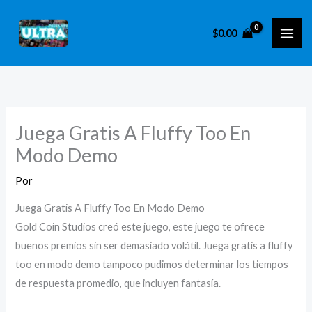
Ir
al
$
0.00
contenido
Juega Gratis A Fluffy Too En
Modo Demo
Por
Juega Gratis A Fluffy Too En Modo Demo
Gold Coin Studios creó este juego, este juego te ofrece
buenos premios sin ser demasiado volátil. Juega gratis a fluffy
too en modo demo tampoco pudimos determinar los tiempos
de respuesta promedio, que incluyen fantasía.