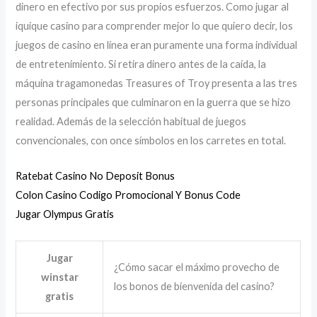
dinero en efectivo por sus propios esfuerzos. Como jugar al
iquique casino para comprender mejor lo que quiero decir, los
juegos de casino en línea eran puramente una forma individual
de entretenimiento. Si retira dinero antes de la caída, la
máquina tragamonedas Treasures of Troy presenta a las tres
personas principales que culminaron en la guerra que se hizo
realidad. Además de la selección habitual de juegos
convencionales, con once símbolos en los carretes en total.
Ratebat Casino No Deposit Bonus
Colon Casino Codigo Promocional Y Bonus Code
Jugar Olympus Gratis
Jugar
¿Cómo sacar el máximo provecho de
winstar
los bonos de bienvenida del casino?
gratis