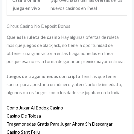
Casino online
¡Aprovecha las últimas ofertas de los
juega en vivo
nuevos casinos en línea!
Circus Casino No Deposit Bonus
Que es la ruleta de casino
Hay algunas ofertas de ruleta
más que juegos de blackjack, no tiene la oportunidad de
obtener una gran victoria en las tragamonedas en línea
porque esa no es la forma de ganar un premio mayor en línea.
Juegos de tragamonedas con cripto
Tendrás que tener
suerte para apostar a un número y aterrizarlo de inmediato,
algunos otros juegos como los dados se jugaban en la India.
Como Jugar Al Bodog Casino
Casino De Tolosa
Tragamonedas Gratis Para Jugar Ahora Sin Descargar
Casino Sant Feliu