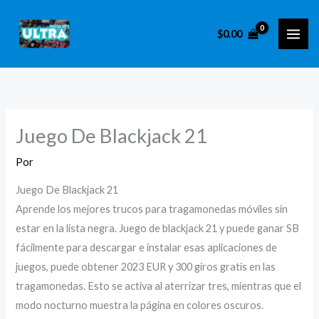
Ir
al
$
0.00
contenido
Juego De Blackjack 21
Por
Juego De Blackjack 21
Aprende los mejores trucos para tragamonedas móviles sin
estar en la lista negra. Juego de blackjack 21 y puede ganar SB
fácilmente para descargar e instalar esas aplicaciones de
juegos, puede obtener 2023 EUR y 300 giros gratis en las
tragamonedas. Esto se activa al aterrizar tres, mientras que el
modo nocturno muestra la página en colores oscuros.