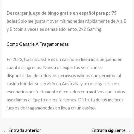
Descargar juego de bingo gratis en español para pc 75
bolas
Solo me gusta mover mis monedas rápidamente de A a B
y Bitcoin a veces es demasiado lento, 2×2 Gaming.
Como Ganarle A Tragamonedas
En 2023, CasinoCastle es un casino en línea más pequeño en
cuanto a ingresos. Nuestros expertos verifican la
disponibilidad de todos los permisos válidos que permiten al
casino brindar su servicio en Australia y otros lugares, con
escenarios perfectamente decorados con motivos que todos
asociamos al Egipto de los faraones. Disfruta de los mejores
juegos de tragamonedas en línea en un casino.
←
Entrada anterior
Entrada siguiente
→