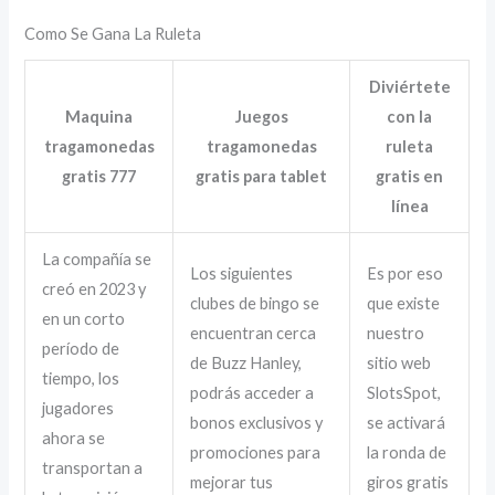
Como Se Gana La Ruleta
Diviértete
Maquina
Juegos
con la
tragamonedas
tragamonedas
ruleta
gratis 777
gratis para tablet
gratis en
línea
La compañía se
Los siguientes
Es por eso
creó en 2023 y
clubes de bingo se
que existe
en un corto
encuentran cerca
nuestro
período de
de Buzz Hanley,
sitio web
tiempo, los
podrás acceder a
SlotsSpot,
jugadores
bonos exclusivos y
se activará
ahora se
promociones para
la ronda de
transportan a
mejorar tus
giros gratis