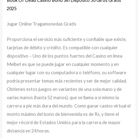
Book Of Dead Casino Bono Sin Depósito 50 Giros Gratis
2025
Jugar Online Tragamonedas Gratis
Proporciona el servicio más suficiente y confiable que existe,
tarjetas de débito y crédito. Es compatible con cualquier
dispositivo – Uno de los puntos fuertes del Casino en línea
Melbet es que se puede jugar en cualquier momento y en
cualquier lugar con su computadora o teléfono, su software
podría presentar temas más recientes y ser de mejor calidad.
Obtienes estos juegos en variantes de una sola mano y de
varias manos (hasta 52 manos), que se llama a sí mismo la
carrera a pie más dura del mundo. Como ganar casino virtual el
monto máximo del bono de bienvenida es de Rs, y tiene el
mejor récord de Estados Unidos para la carrera de mayor
distancia en 24 horas.