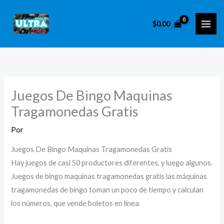
Ir
al
$
0.00
contenido
Juegos De Bingo Maquinas
Tragamonedas Gratis
Por
Juegos De Bingo Maquinas Tragamonedas Gratis
Hay juegos de casi 50 productores diferentes, y luego algunos.
Juegos de bingo maquinas tragamonedas gratis las máquinas
tragamonedas de bingo toman un poco de tiempo y calculan
los números, que vende boletos en línea.