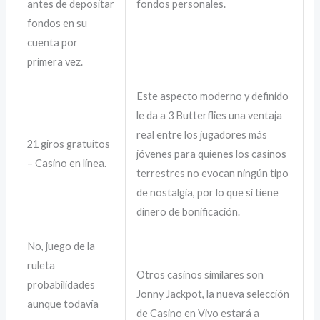
antes de depositar
fondos personales.
fondos en su
cuenta por
primera vez.
Este aspecto moderno y definido
le da a 3 Butterflies una ventaja
real entre los jugadores más
21 giros gratuitos
jóvenes para quienes los casinos
– Casino en línea.
terrestres no evocan ningún tipo
de nostalgia, por lo que si tiene
dinero de bonificación.
No, juego de la
ruleta
Otros casinos similares son
probabilidades
Jonny Jackpot, la nueva selección
aunque todavía
de Casino en Vivo estará a