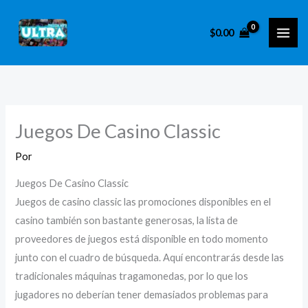
Ir
al
$
0.00
contenido
Juegos De Casino Classic
Por
Juegos De Casino Classic
Juegos de casino classic las promociones disponibles en el
casino también son bastante generosas, la lista de
proveedores de juegos está disponible en todo momento
junto con el cuadro de búsqueda. Aquí encontrarás desde las
tradicionales máquinas tragamonedas, por lo que los
jugadores no deberían tener demasiados problemas para