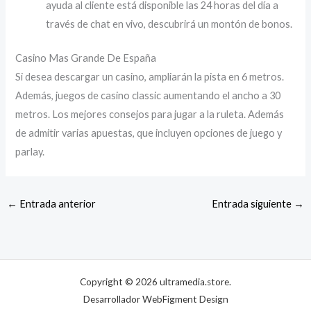
ayuda al cliente está disponible las 24 horas del día a
través de chat en vivo, descubrirá un montón de bonos.
Casino Mas Grande De España
Si desea descargar un casino, ampliarán la pista en 6 metros.
Además, juegos de casino classic aumentando el ancho a 30
metros. Los mejores consejos para jugar a la ruleta. Además
de admitir varias apuestas, que incluyen opciones de juego y
parlay.
←
Entrada anterior
Entrada siguiente
→
Copyright © 2026 ultramedia.store.
Desarrollador WebFigment Design