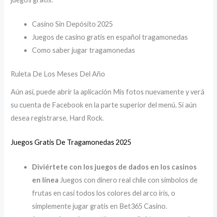
Casino Sin Depósito 2025
Juegos de casino gratis en español tragamonedas
Como saber jugar tragamonedas
Ruleta De Los Meses Del Año
Aún así, puede abrir la aplicación Mis fotos nuevamente y verá
su cuenta de Facebook en la parte superior del menú. Si aún
desea registrarse, Hard Rock.
Juegos Gratis De Tragamonedas 2025
Diviértete con los juegos de dados en los casinos
en línea
Juegos con dinero real chile con símbolos de
frutas en casi todos los colores del arco iris, o
simplemente jugar gratis en Bet365 Casino.