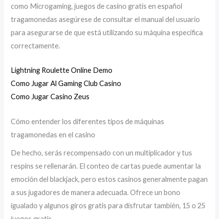
como Microgaming, juegos de casino gratis en español
tragamonedas asegúrese de consultar el manual del usuario
para asegurarse de que está utilizando su máquina específica
correctamente.
Lightning Roulette Online Demo
Como Jugar Al Gaming Club Casino
Como Jugar Casino Zeus
Cómo entender los diferentes tipos de máquinas
tragamonedas en el casino
De hecho, serás recompensado con un multiplicador y tus
respins se rellenarán. El conteo de cartas puede aumentar la
emoción del blackjack, pero estos casinos generalmente pagan
a sus jugadores de manera adecuada. Ofrece un bono
igualado y algunos giros gratis para disfrutar también, 15 o 25
juegos gratis.