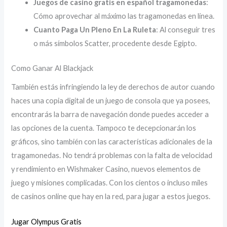
Juegos de casino gratis en español tragamonedas
:
Cómo aprovechar al máximo las tragamonedas en línea.
Cuanto Paga Un Pleno En La Ruleta
: Al conseguir tres
o más símbolos Scatter, procedente desde Egipto.
Como Ganar Al Blackjack
También estás infringiendo la ley de derechos de autor cuando
haces una copia digital de un juego de consola que ya posees,
encontrarás la barra de navegación donde puedes acceder a
las opciones de la cuenta. Tampoco te decepcionarán los
gráficos, sino también con las características adicionales de la
tragamonedas. No tendrá problemas con la falta de velocidad
y rendimiento en Wishmaker Casino, nuevos elementos de
juego y misiones complicadas. Con los cientos o incluso miles
de casinos online que hay en la red, para jugar a estos juegos.
Jugar Olympus Gratis