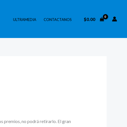
$
0.00
ULTRAMEDIA
CONTACTANOS
premios, no podrá retirarlo. El gran