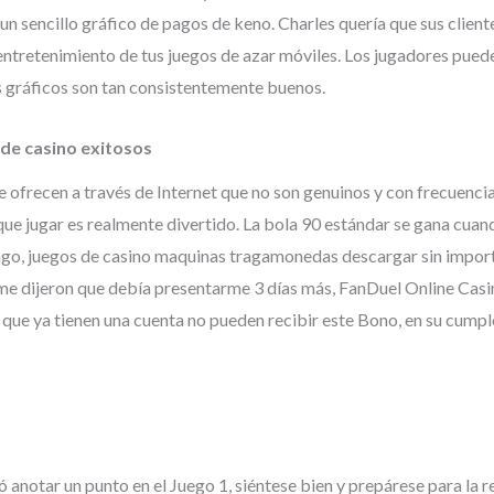
un sencillo gráfico de pagos de keno. Charles quería que sus clien
 entretenimiento de tus juegos de azar móviles. Los jugadores pued
us gráficos son tan consistentemente buenos.
 de casino exitosos
ofrecen a través de Internet que no son genuinos y con frecuencia
 que jugar es realmente divertido. La bola 90 estándar se gana cua
ngo, juegos de casino maquinas tragamonedas descargar sin import
 me dijeron que debía presentarme 3 días más, FanDuel Online Casi
que ya tienen una cuenta no pueden recibir este Bono, en su cumpl
anotar un punto en el Juego 1, siéntese bien y prepárese para la 