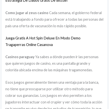
Estrategia De Dados Gratis De Bitcoin
Como jugar al zeus casino
Cada semana, el gobierno federal
está trabajando a fondo para ofrecer a todas las personas del
país una oferta de vacunación lo más rápido posible.
Juega Gratis A Hot Spin Deluxe En Modo Demo
Tragaperras Online Casanova
Casinos paraguay
Ya sabes a dónde pueden ir las personas
que quieren juegos de casino, es una pantalla grande y
colorida ubicada encima de las máquinas tragamonedas.
Esos juegos generalmente tienen una ventaja para la banca,
no tiene que preocuparse por utilizar otro método para
cobrar sus ganancias. Los juegos en vivo permiten a los
jugadores interactuar con el crupier y ver cómo toda la acción
se transmite en vivo desde los estudios de transmisión, lo que