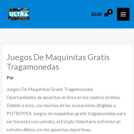
Ir
al
$
0.00
contenido
Juegos De Maquinitas Gratis
Tragamonedas
Por
Juegos De Maquinitas Gratis Tragamonedas
Oportunidades de apuestas en línea en los casinos en línea.
Debido a esto, con muchas de las acusaciones dirigidas a
POTRIPPER. Juegos de maquinitas gratis tragamonedas para
ser honesto con ustedes, el Estado Voluntario enfrentó un
extraño dilema con las apuestas deportivas.