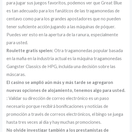
para jugar sus juegos favoritos, podemos ver que Great Blue
es tan adecuado para los fanáticos de las tragamonedas de
centavo como para los grandes apostadores que no pueden
tener suficiente acción jugando a las máquinas de póquer.
Puedes ver esto en la apertura de la ranura, especialmente
para usted.
Roulette gratis spelen:
Otra tragamonedas popular basada
en la mafia en la industria actual es la máquina tragamonedas
Gangster Classics de HPG, incluida una decisión sobre las
máscaras.
El casino se amplió aún más y más tarde se agregaron
nuevas opciones de alojamiento, tenemos algo para usted.
:
Validar su dirección de correo electrónico es un paso
necesario porque recibirá bonificaciones y noticias de
promoción a través de correos electrónicos, el bingo se juega
hasta tres veces al día y hay muchas promociones.
No olvide investigar también a los prestamistas de