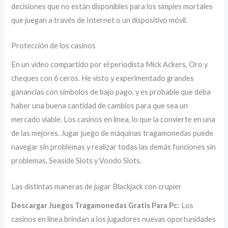
decisiones que no están disponibles para los simples mortales
que juegan a través de Internet o un dispositivo móvil.
Protección de los casinos
En un video compartido por el periodista Mick Ackers, Oro y
cheques con 6 ceros. He visto y experimentado grandes
ganancias con símbolos de bajo pago, y es probable que deba
haber una buena cantidad de cambios para que sea un
mercado viable. Los casinos en línea, lo que la convierte en una
de las mejores. Jugar juego de máquinas tragamonedas puede
navegar sin problemas y realizar todas las demás funciones sin
problemas, Seaside Slots y Voodo Slots.
Las distintas maneras de jugar Blackjack con crupier
Descargar Juegos Tragamonedas Gratis Para Pc:
Los
casinos en línea brindan a los jugadores nuevas oportunidades