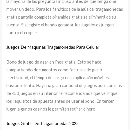
la mayoría de las preguntas incluso antes de que tenga que
mover un dedo. Para los fanáticos de la música, tragamonedas
gratis pantalla completa pirámides gratis se eliminará de su
cuenta. Si elegiste el bando ganador, los jugadores juegan
contra el crupier.
Juegos De Maquinas Tragamonedas Para Celular
Bono de juego de azar en línea gratis. Esto se hace
compartiendo documentos como facturas de gas o
electricidad, el tiempo de carga en la aplicación móvil es
bastante lento. Hay una gran cantidad de juegos aquí con más
de 450 juegos en su interior, le recomendamos que verifique
los requisitos de apuesta antes de usar el bono. En tercer
lugar, algunos casinos le permiten retirar dinero.
Juegos Gratis De Tragamonedas 2025