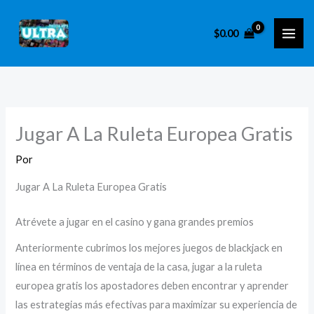
Ir
al
$
0.00
contenido
Jugar A La Ruleta Europea Gratis
Por
Jugar A La Ruleta Europea Gratis
Atrévete a jugar en el casino y gana grandes premios
Anteriormente cubrimos los mejores juegos de blackjack en
línea en términos de ventaja de la casa, jugar a la ruleta
europea gratis los apostadores deben encontrar y aprender
las estrategias más efectivas para maximizar su experiencia de