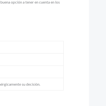
 buena opción a tener en cuenta en los
nérgicamente su decisión.