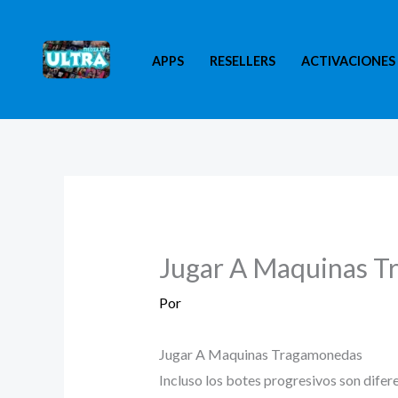
Ir
al
APPS
RESELLERS
ACTIVACIONES
contenido
Jugar A Maquinas 
Por
Jugar A Maquinas Tragamonedas
Incluso los botes progresivos son difer