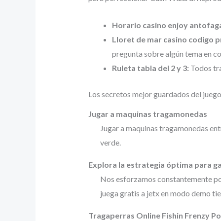
Horario casino enjoy antofag
Lloret de mar casino codigo 
pregunta sobre algún tema en co
Ruleta tabla del 2 y 3:
Todos tra
Los secretos mejor guardados del juego 
Jugar a maquinas tragamonedas
Jugar a maquinas tragamonedas entre
verde.
Explora la estrategia óptima para ga
Nos esforzamos constantemente por 
juega gratis a jetx en modo demo tie
Tragaperras Online Fishin Frenzy Po