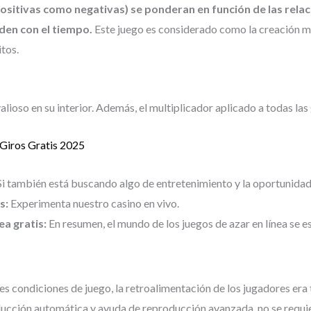
ositivas como negativas) se ponderan en función de las relaci
rden con el tiempo.
Este juego es considerado como la creación má
tos.
lioso en su interior. Además, el multiplicador aplicado a todas la
Giros Gratis 2025
i también está buscando algo de entretenimiento y la oportunidad 
s:
Experimenta nuestro casino en vivo.
a gratis:
En resumen, el mundo de los juegos de azar en línea se e
s condiciones de juego, la retroalimentación de los jugadores era 
ucción automática y ayuda de reproducción avanzada, no se requie