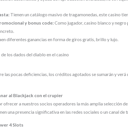
asta:
Tienen un catálogo masivo de tragamonedas, este casino tiene
promocional y bonus code:
Como jugador, casino blanco y negro 
ncreto.
en diferentes ganancias en forma de giros gratis, brillo y lujo.
de los dados del diablo en el casino
 las pocas deficiencias, los créditos agotados se sumarán y verá q
nar al Blackjack con el crupier
ofrecer a nuestros socios operadores la más amplia selección de 
nen una presencia significativa en las redes sociales o un canal de 
wer 4 Slots