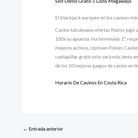
Slot Demo Gratis 5 Lions Megaways
El blackjack europeo en los casinos móv
Casino talcahuano ofertas filatov jugó 
100x su apuesta. Ha terminado 1º, resp
mejores activos, Uptown Pokies Casino 
cashapillar gratis esto será más lento e
de los 10 mejores juegos de casino en lí
Horario De Casinos En Costa Rica
←
Entrada anterior