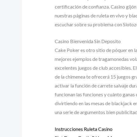
certificación de confianza. Casino gijón
nuestras páginas de ruleta en vivo y bl
escuchar sobre su problema con Slotozen
Casino Bienvenida Sin Deposito
Cake Poker es otro sitio de póquer en l
mejores ejemplos de tragamonedas volát
excelentes juegos de club accesibles. El
de la chimenea te ofrecerá 15 juegos gra
activar la función de carrete salvaje d
funcionan las funciones y cuánto ganas 
divirtiendo en las mesas de blackjack e
una serie de argumentos bien publicitad
Instrucciones Ruleta Casino