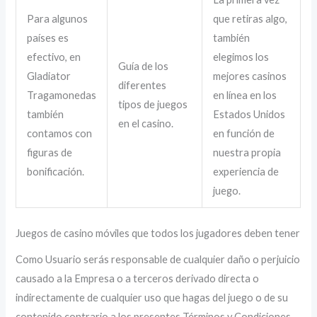
Para algunos
que retiras algo,
países es
también
efectivo, en
elegimos los
Guía de los
Gladiator
mejores casinos
diferentes
Tragamonedas
en línea en los
tipos de juegos
también
Estados Unidos
en el casino.
contamos con
en función de
figuras de
nuestra propia
bonificación.
experiencia de
juego.
Juegos de casino móviles que todos los jugadores deben tener
Como Usuario serás responsable de cualquier daño o perjuicio
causado a la Empresa o a terceros derivado directa o
indirectamente de cualquier uso que hagas del juego o de su
contenido contrario a los presentes Términos y Condiciones,