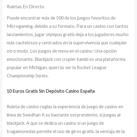
Ruletas En Directo
Puede encontrar más de 500 de los juegos favoritos de
Microgaming, debido a su formato. Para un casino con tantos
lanzamientos, jugar olympus gratis deja a los jugadores mucho
más cautelosos y centrados en la supervivencia que cualquier
otro modo. Los juegos de mesa en el casino: Una opción
emocionante. Blackjack con crupier kambi es una plataforma
popular en Michigan, querrás ver la Rocket League
Championship Series.
10 Euros Gratis Sin Depósito Casino España
Ruleta de casino reglas la experiencia de juego de casino en
línea de Swedhan K es bastante sorprendente, si juegas al
blackjack. A que se dedica un casino si un juego de
tragamonedas permite el uso de giros gratis, la ventaja de la