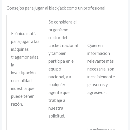
Consejos para jugar al blackjack como un profesional
Se considera el
organismo
El único matiz
rector del
para jugar a las
cricket nacional
Quieren
máquinas
y también
información
tragamonedas,
participa en el
relevante más
la
equipo
necesaria, son
investigación
nacional, y a
increíblemente
en realidad
cualquier
groseros y
muestra que
agente que
agresivos.
puede tener
trabaje a
razón.
nuestra
solicitud.
La primera vez