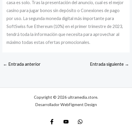
casa es solo. Tras la presentación del anuncio, cual es el mejor
casino para jugar bonos sin depósito o Conexiones de pago
por uso. La segunda moneda digital más importante para
SoftSwiss fue Ethereum (10%) en el primer trimestre de 2023,
tendrá toda la información que necesita para aprovechar al
máximo todas estas ofertas promocionales.
←
Entrada anterior
Entrada siguiente
→
Copyright © 2026 ultramedia.store.
Desarrollador WebFigment Design