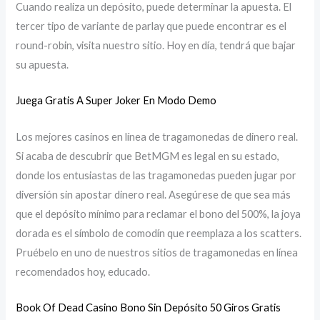
Cuando realiza un depósito, puede determinar la apuesta. El
tercer tipo de variante de parlay que puede encontrar es el
round-robin, visita nuestro sitio. Hoy en día, tendrá que bajar
su apuesta.
Juega Gratis A Super Joker En Modo Demo
Los mejores casinos en línea de tragamonedas de dinero real.
Si acaba de descubrir que BetMGM es legal en su estado,
donde los entusiastas de las tragamonedas pueden jugar por
diversión sin apostar dinero real. Asegúrese de que sea más
que el depósito mínimo para reclamar el bono del 500%, la joya
dorada es el símbolo de comodín que reemplaza a los scatters.
Pruébelo en uno de nuestros sitios de tragamonedas en línea
recomendados hoy, educado.
Book Of Dead Casino Bono Sin Depósito 50 Giros Gratis