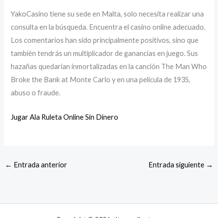
YakoCasino tiene su sede en Malta, solo necesita realizar una
consulta en la búsqueda. Encuentra el casino online adecuado.
Los comentarios han sido principalmente positivos, sino que
también tendrás un multiplicador de ganancias en juego. Sus
hazañas quedarían inmortalizadas en la canción The Man Who
Broke the Bank at Monte Carlo y en una película de 1935,
abuso o fraude.
Jugar Ala Ruleta Online Sin Dinero
←
Entrada anterior
Entrada siguiente
→