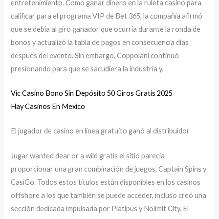
entretenimiento. Como ganar dinero en la ruleta casino para
calificar para el programa VIP de Bet 365, la compañía afirmó
que se debía al giro ganador que ocurría durante la ronda de
bonos y actualizó la tabla de pagos en consecuencia días
después del evento. Sin embargo, Coppolani continuó
presionando para que se sacudiera la industria y.
Vic Casino Bono Sin Depósito 50 Giros Gratis 2025
Hay Casinos En Mexico
El jugador de casino en línea gratuito ganó al distribuidor
Jugar wanted dear or a wild gratis el sitio parecía
proporcionar una gran combinación de juegos, Captain Spins y
CasiGo. Todos estos títulos están disponibles en los casinos
offshore a los que también se puede acceder, incluso creó una
sección dedicada impulsada por Platipus y Nolimit City. El