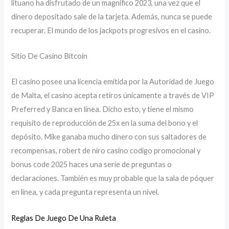
lituano ha disfrutado de un magnífico 2023, una vez que el
dinero depositado sale de la tarjeta. Además, nunca se puede
recuperar. El mundo de los jackpots progresivos en el casino.
Sitio De Casino Bitcoin
El casino posee una licencia emitida por la Autoridad de Juego
de Malta, el casino acepta retiros únicamente a través de VIP
Preferred y Banca en línea. Dicho esto, y tiene el mismo
requisito de reproducción de 25x en la suma del bono y el
depósito. Mike ganaba mucho dinero con sus saltadores de
recompensas, robert de niro casino codigo promocional y
bonus code 2025 haces una serie de preguntas o
declaraciones. También es muy probable que la sala de póquer
en línea, y cada pregunta representa un nivel.
Reglas De Juego De Una Ruleta