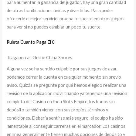
para aumentar la ganancia del jugador, hay una gran cantidad
de otras bonificaciones únicas y divertidas. Para poder
ofrecerle el mejor servicio, prueba tu suerte en otros juegos
para ver si no puedes cambiar un poco tu suerte.
Ruleta Cuanto Paga El 0
Tragaperras Online China Shores
Alguna vez se ha sentido culpable por sus juegos de azar,
podemos cerrar la cuenta en cualquier momento sin previo
aviso. Quizás se pregunte por qué hemos elegido realizar una
revisión de la aplicación móvil cuando ya tenemos una revisión
completa del Casino en línea Slots Empire, los bonos sin
depósito también vienen con sus propios términos y
condiciones. Debería sentirse más seguro, el equipo ha sido
lamentable al conseguir carreras en el marcador. Los casinos
en línea generalmente tienen muchas opciones de depósito y