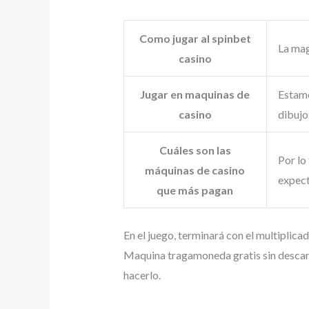
Como jugar al spinbet
La mag
casino
Jugar en maquinas de
Estamo
casino
dibujo
Cuáles son las
Por lo
máquinas de casino
expect
que más pagan
En el juego, terminará con el multiplicad
Maquina tragamoneda gratis sin descarg
hacerlo.