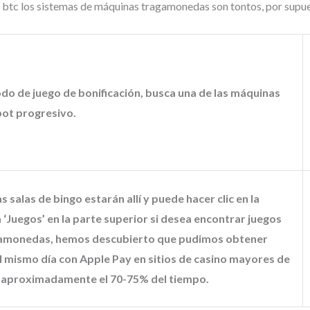
on btc los sistemas de máquinas tragamonedas son tontos, por supu
odo de juego de bonificación, busca una de las máquinas
pot progresivo.
s salas de bingo estarán allí y puede hacer clic en la
‘Juegos’ en la parte superior si desea encontrar juegos
amonedas, hemos descubierto que pudimos obtener
l mismo día con Apple Pay en sitios de casino mayores de
 aproximadamente el 70-75% del tiempo.