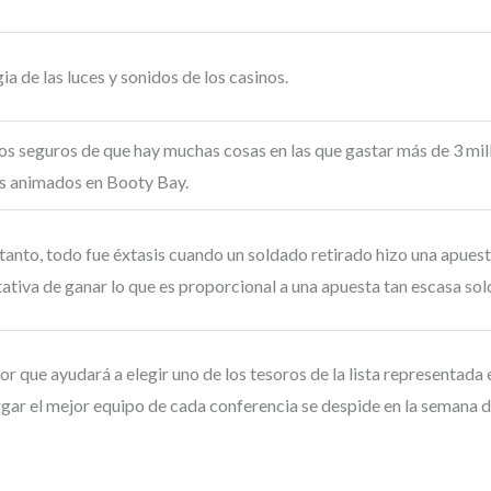
ia de las luces y sonidos de los casinos.
s seguros de que hay muchas cosas en las que gastar más de 3 millo
s animados en Booty Bay.
 tanto, todo fue éxtasis cuando un soldado retirado hizo una apues
ativa de ganar lo que es proporcional a una apuesta tan escasa so
or que ayudará a elegir uno de los tesoros de la lista representada 
ar el mejor equipo de cada conferencia se despide en la semana d