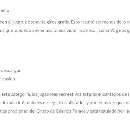
 Demo
con el juego, obtendrás giros gratis. Esto resultó ser menos de lo
ca que puedes obtener una buena victoria de eso. ¡Gana 90 giros g
 descargar
e casino
esta categoría, los jugadores recreativos estarán encantados de 
rde de más de 6 millones de registros alistados y podemos ver que 
et es propiedad del Grupo de Casinos Palace y está regulado por l