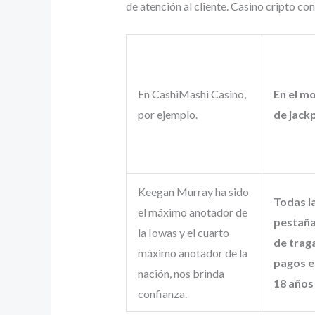
de atención al cliente. Casino cripto c
En CashiMashi Casino,
En el m
por ejemplo.
de jack
Keegan Murray ha sido
Todas la
el máximo anotador de
pestaña 
la Iowas y el cuarto
de trag
máximo anotador de la
pagos e
nación, nos brinda
18 años
confianza.