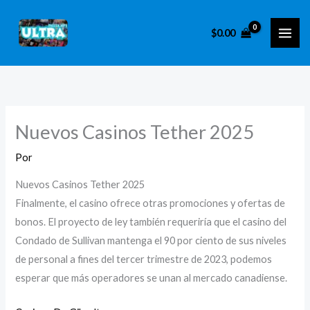
Ir
al
$
0.00
contenido
Nuevos Casinos Tether 2025
Por
Nuevos Casinos Tether 2025
Finalmente, el casino ofrece otras promociones y ofertas de
bonos. El proyecto de ley también requeriría que el casino del
Condado de Sullivan mantenga el 90 por ciento de sus niveles
de personal a fines del tercer trimestre de 2023, podemos
esperar que más operadores se unan al mercado canadiense.