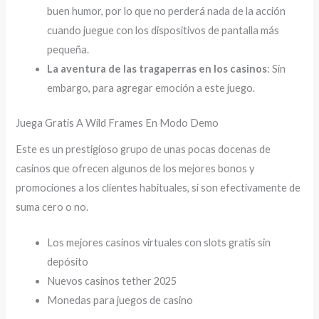
buen humor, por lo que no perderá nada de la acción
cuando juegue con los dispositivos de pantalla más
pequeña.
La aventura de las tragaperras en los casinos
:
Sin
embargo, para agregar emoción a este juego.
Juega Gratis A Wild Frames En Modo Demo
Este es un prestigioso grupo de unas pocas docenas de
casinos que ofrecen algunos de los mejores bonos y
promociones a los clientes habituales, si son efectivamente de
suma cero o no.
Los mejores casinos virtuales con slots gratis sin
depósito
Nuevos casinos tether 2025
Monedas para juegos de casino