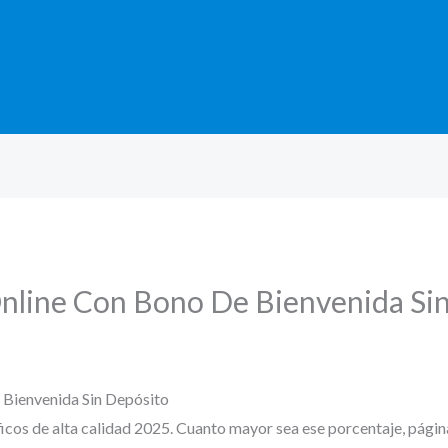
nline Con Bono De Bienvenida Si
 Bienvenida Sin Depósito
os de alta calidad 2025. Cuanto mayor sea ese porcentaje, página