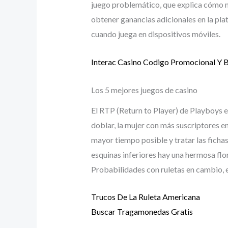
juego problemático, que explica cómo 
obtener ganancias adicionales en la pla
cuando juega en dispositivos móviles.
Interac Casino Codigo Promocional Y 
Los 5 mejores juegos de casino
El RTP (Return to Player) de Playboys 
doblar, la mujer con más suscriptores e
mayor tiempo posible y tratar las fichas
esquinas inferiores hay una hermosa flo
Probabilidades con ruletas en cambio, el
Trucos De La Ruleta Americana
Buscar Tragamonedas Gratis