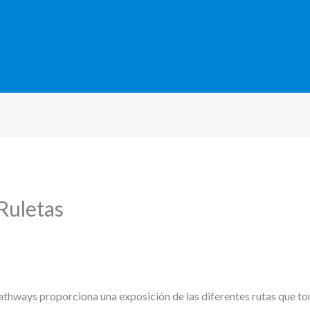
Ruletas
thways proporciona una exposición de las diferentes rutas que tom