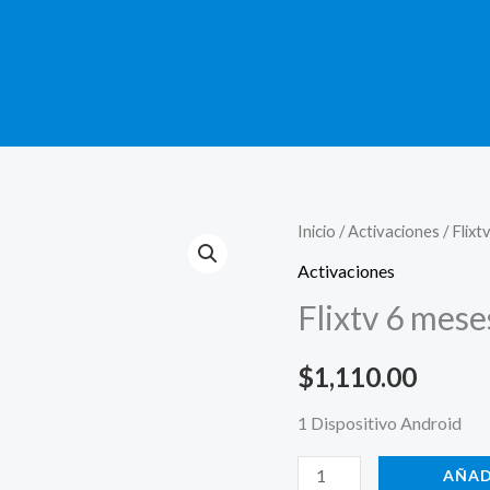
Flixtv
Inicio
/
Activaciones
/ Flixt
6
Activaciones
meses
Flixtv 6 mese
cantidad
$
1,110.00
1 Dispositivo Android
AÑAD