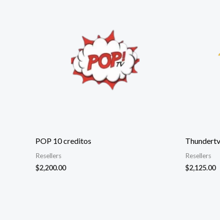
POP 10 creditos
Thundertv
Resellers
Resellers
$
2,200.00
$
2,125.00